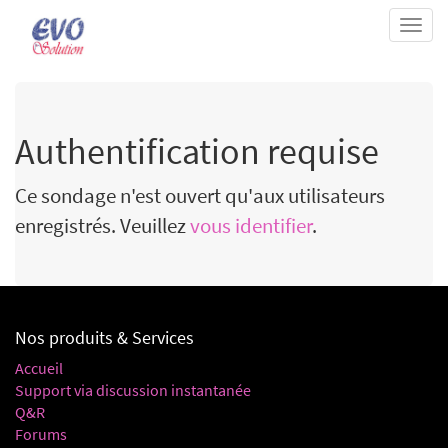
Togg
navi
Authentification requise
Ce sondage n'est ouvert qu'aux utilisateurs
enregistrés. Veuillez
vous identifier
.
Nos produits & Services
Accueil
Support via discussion instantanée
Q&R
Forums