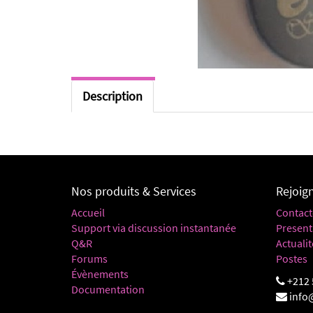
Description
Nos produits & Services
Rejoig
Accueil
Contact
Support via discussion instantanée
Present
Q&R
Actualit
Forums
Postes
Évènements
+212 
Documentation
info