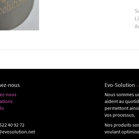
S
L
A
nez-nous
Evo-Solution
-
ez-nous
Nous sommes un
ations
aident au quoti
és
permettont ainsi
vos processus.
522 40 92 72
Nos produits son
@evosolution.net
voulant optimis