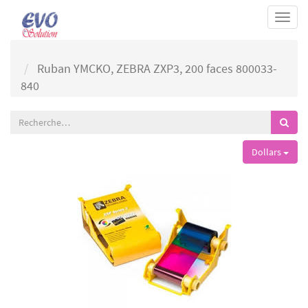
Togg
navi
Ruban YMCKO, ZEBRA ZXP3, 200 faces 800033-
840
Dollars