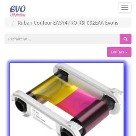
Togg
navi
Ruban Couleur EASY4PRO R5F002EAA Evolis
Dollars