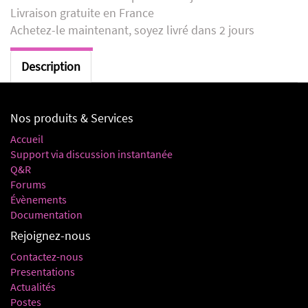
Livraison gratuite en France
Achetez-le maintenant, soyez livré dans 2 jours
Description
Nos produits & Services
Accueil
Support via discussion instantanée
Q&R
Forums
Évènements
Documentation
Rejoignez-nous
Contactez-nous
Presentations
Actualités
Postes