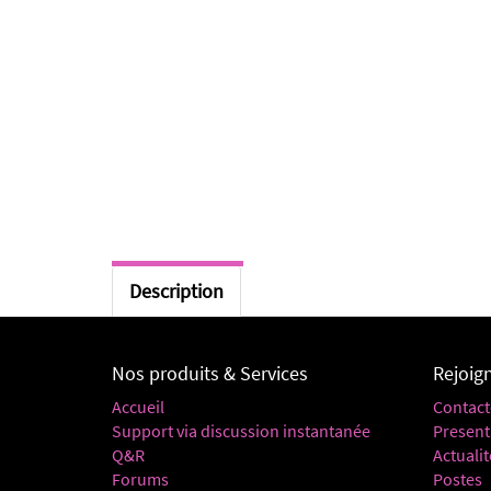
Description
Nos produits & Services
Rejoig
Accueil
Contact
Support via discussion instantanée
Present
Q&R
Actualit
Forums
Postes