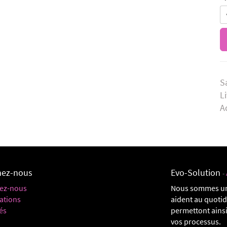
S
L
A
nez-nous
Evo-Solution
-
ez-nous
Nous sommes un
ations
aident au quoti
és
permettont ainsi
vos processus.