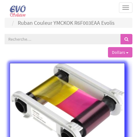
Togg
navi
Ruban Couleur YMCKOK R6F003EAA Evolis
Dollars