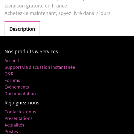
Livraison gratuite en France
Achetez-le maintenant, soyez livré dans 2 jours
Description
Nos produits & Services
Accueil
Support via discussion instantanée
Q&R
Forums
Évènements
Documentation
Rejoignez-nous
Contactez-nous
Presentations
Actualités
Postes