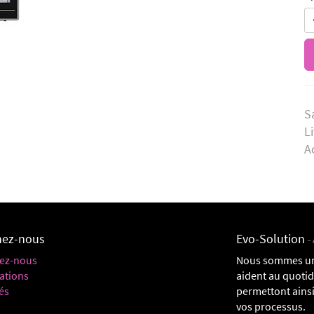
S
L
A
nez-nous
Evo-Solution
-
ez-nous
Nous sommes un
ations
aident au quoti
és
permettont ainsi
vos processus.