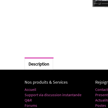
Description
Nos produits & Services
Rejoig
Accueil
Contact
Support via discussion instantanée
Present
Q&R
Actualit
Forums
Postes