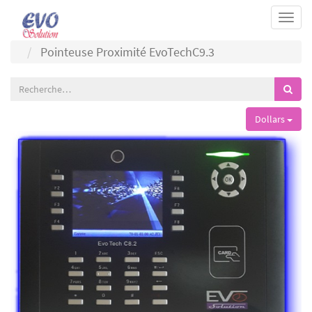
Togg
navi
Pointeuse Proximité EvoTechC9.3
Dollars