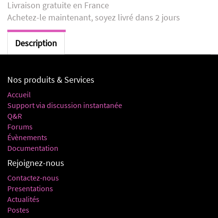
Livraison gratuite en France
Achetez-le maintenant, soyez livré dans 2 jours
Description
Nos produits & Services
Accueil
Support via discussion instantanée
Q&R
Forums
Évènements
Documentation
Rejoignez-nous
Contactez-nous
Presentations
Actualités
Postes