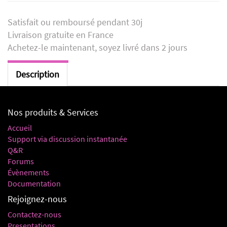
Satisfait ou remboursé pendant 30j
Livraison gratuite en France
Achetez-le maintenant, soyez livré dans 2 jours
Description
Nos produits & Services
Accueil
Support via discussion instantanée
Q&R
Forums
Évènements
Documentation
Rejoignez-nous
Contactez-nous
Presentations