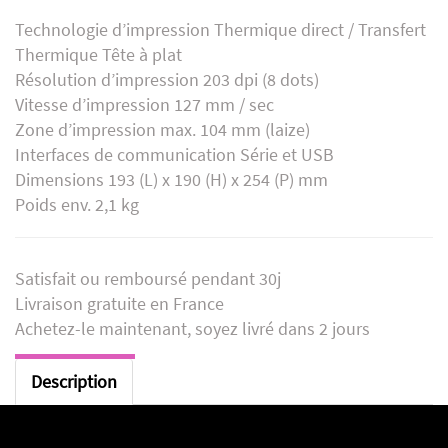
Technologie d’impression Thermique direct / Transfert
Thermique Tête à plat
Résolution d’impression 203 dpi (8 dots)
Vitesse d’impression 127 mm / sec
Zone d’impression max. 104 mm (laize)
Interfaces de communication Série et USB
Dimensions 193 (L) x 190 (H) x 254 (P) mm
Poids env. 2,1 kg
Satisfait ou remboursé pendant 30j
Livraison gratuite en France
Achetez-le maintenant, soyez livré dans 2 jours
Description