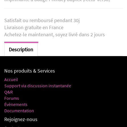
Satisfait ou remboursé pendant 30j
Livraison gratuite en France
Achetez-le maintenant, soyez livré dans 2 jours
Description
Nos produits & Services
Accueil
Support via discussion instantanée
Q&R
Forums
Évènements
Documentation
Rejoignez-nous