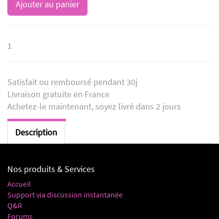
Ajouter au panier
1
Satisfait ou remboursé pendant 30j
Livraison gratuite en France
Achetez-le maintenant, soyez livré dans 2 jours
Description
Nos produits & Services
Accueil
Support via discussion instantanée
Q&R
Forums