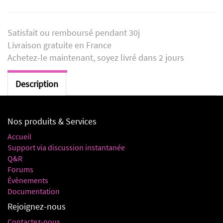
Satisfait ou remboursé pendant 30j
Livraison gratuite en France
Achetez-le maintenant, soyez livré dans 2 jours
Description
Nos produits & Services
Accueil
Support via discussion instantanée
Q&R
Forums
Évènements
Documentation
Rejoignez-nous
Contactez-nous