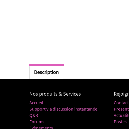
Description
Nos produits & Services
Rejoig
Accueil
Contact
Support via discussion instantanée
Present
Q&R
Actualit
Forums
Postes
Évènements