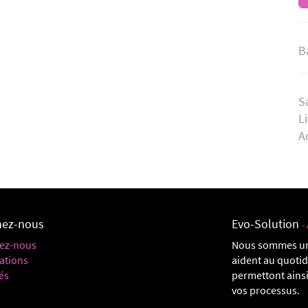
B
S
L
A
nez-nous
Evo-Solution
-
ez-nous
Nous sommes un
ations
aident au quoti
és
permettont ainsi
vos processus.