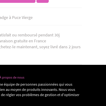
adge à Puce Vierge
atisfait ou remboursé pendant 30j
ivraison gratuite en France
chetez-le maintenant, soyez livré dans 2 jours
À propos de nous
e équipe de personnes passionnées qui vous
dien au moyen de produits innovants. Nous vous
 de régler vos problèmes de gestion et d'optimiser