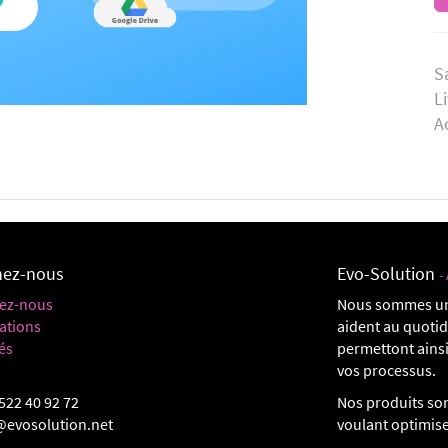
S
L
A
nez-nous
Evo-Solution
-
ez-nous
Nous sommes un
ations
aident au quoti
és
permettont ainsi
vos processus.
522 40 92 72
Nos produits son
@evosolution.net
voulant optimis