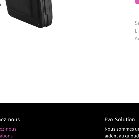
S
L
A
nez-nous
Evo-Solution
-
ez-nous
Nous sommes un
ations
aident au quoti