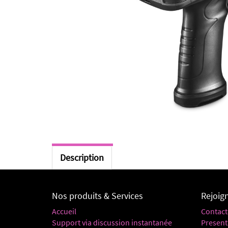
Description
Nos produits & Services
Rejoig
Accueil
Contact
Support via discussion instantanée
Present