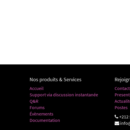
Nos produits & Services
Rejoig
Accueil
Contact
Support via discussion instantanée
Present
Q&R
Actualit
Forums
Postes
Évènements
+212 
Documentation
info