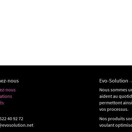
nez-nous
Evo-Solution
-
ez-nous
Nous sommes un
ations
aident au quoti
és
permettont ainsi
vos processus.
522 40 92 72
Nos produits son
@evosolution.net
voulant optimis