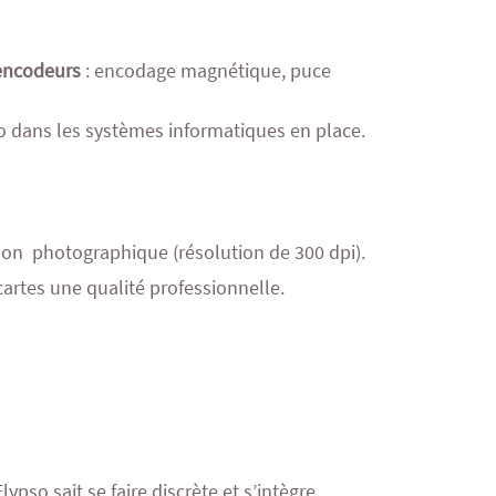
encodeurs
: encodage magnétique, puce
pso dans les systèmes informatiques en place.
ion photographique (résolution de 300 dpi).
rtes une qualité professionnelle.
ypso sait se faire discrète et s’intègre