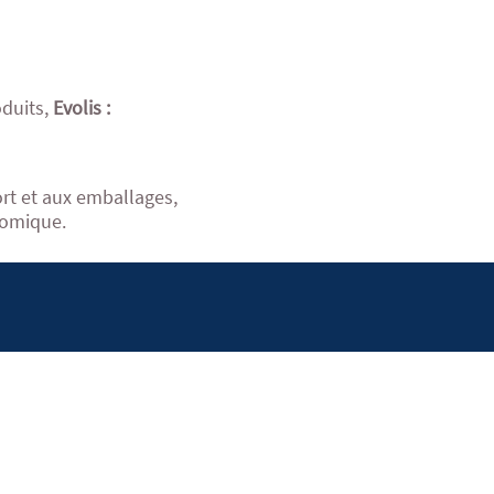
oduits,
Evolis :
rt et aux emballages,
nomique.