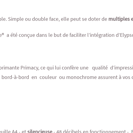
e. Simple ou double face, elle peut se doter de
multiples 
te® a été conçue dans le but de faciliter l’intégration d’Ely
mprimante Primacy, ce qui lui confère une qualité d’impress
on bord-à-bord en couleur ou monochrome assurent à vos ca
uille A4 - et
silencieuse
- 48 décibels en fonctionnement -, El