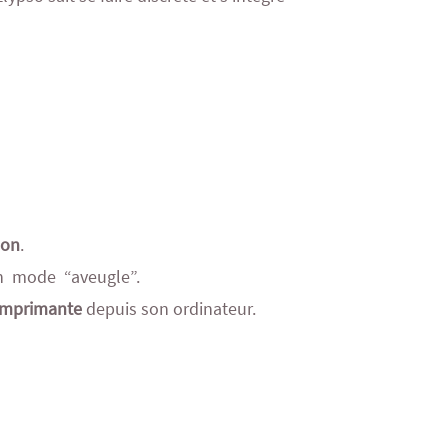
ion
.
n mode “aveugle”.
’imprimante
depuis son ordinateur.