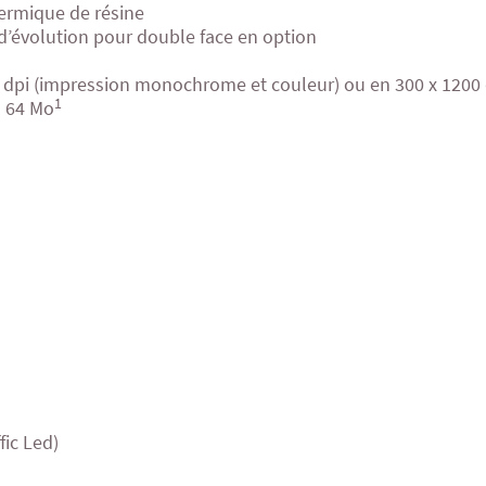
ermique de résine
 d’évolution pour double face en option
0 dpi (impression monochrome et couleur) ou en 300 x 12
1
n 64 Mo
fic Led)