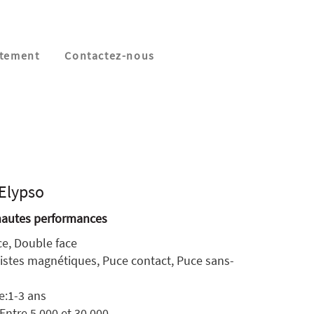
tement
Contactez-nous
 Elypso
 hautes performances
e, Double face
istes magnétiques, Puce contact, Puce sans-
e:1-3 ans
Entre 5 000 et 30 000