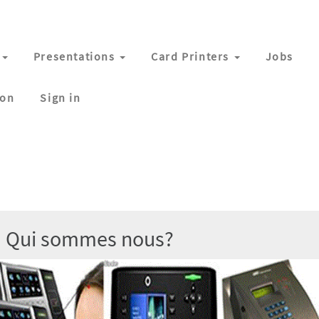
Presentations
Card Printers
Jobs
ion
Sign in
s nous?