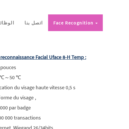
Face Recognition
اتصل بنا
الوظائ
 reconnaissance Facial Uface 8-H Temp :
8 pouces
10 ℃～50 ℃
ication du visage haute vitesse 0,5 s
 Forme du visage ,
0 000 par badge
000 000 transactions
hernet, Wiegand 26/34bits