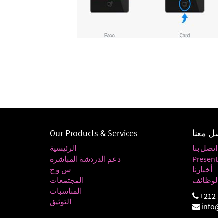
ل معنا
Our Products & Services
اتصل بنا
الرئيسية
Present
دعم الدردشة المباشرة
أخبارنا
س و ج
لوظائف
المجتمعات
المناسبات
+212 
التوثيق
info