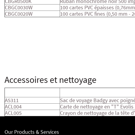
CBGR0500K
Ruban monochrome noir 500 imp
CBGC0030W
100 cartes PVC épaisses (0,76mm 
CBGC0020W
100 cartes PVC fines (0,50 mm - 2
Accessoires et nettoyage
Code produit
Description du produit
A5311
Sac de voyage Badgy avec poigné
ACL004
Carte de nettoyage en "T" Evolis
ACL005
Crayon de nettoyage de la tête d
Our Products & Services